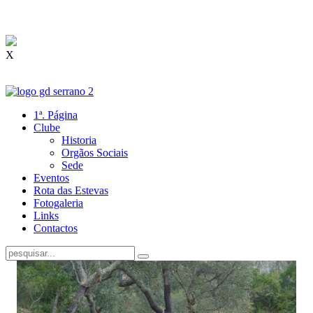
X
1ª. Página
Clube
Historia
Orgãos Sociais
Sede
Eventos
Rota das Estevas
Fotogaleria
Links
Contactos