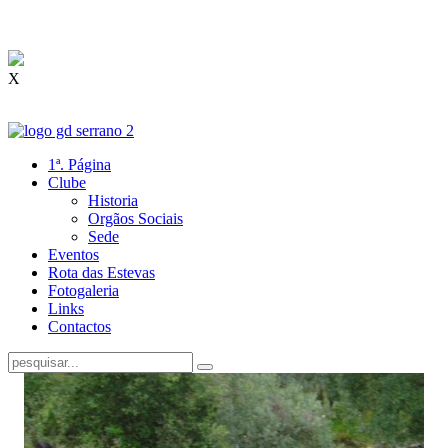
X
1ª. Página
Clube
Historia
Orgãos Sociais
Sede
Eventos
Rota das Estevas
Fotogaleria
Links
Contactos