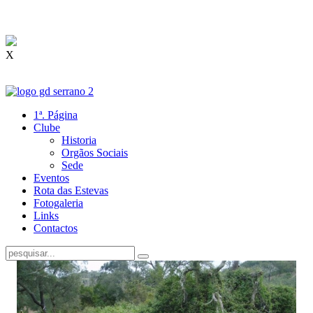
X
1ª. Página
Clube
Historia
Orgãos Sociais
Sede
Eventos
Rota das Estevas
Fotogaleria
Links
Contactos