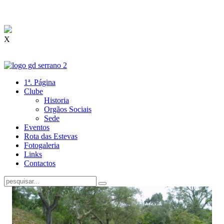
X
1ª. Página
Clube
Historia
Orgãos Sociais
Sede
Eventos
Rota das Estevas
Fotogaleria
Links
Contactos