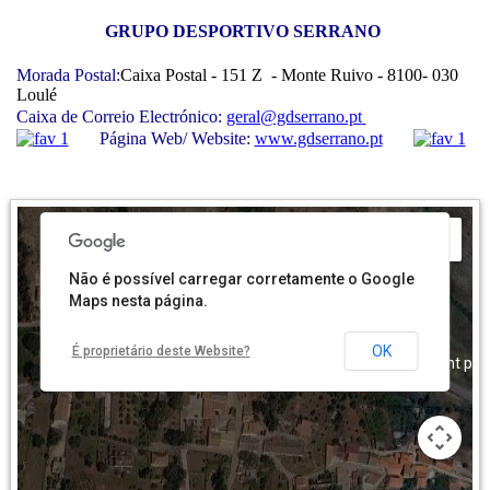
GRUPO DESPORTIVO SERRANO
Morada Postal:
Caixa Postal - 151 Z - Monte Ruivo - 8100- 030
For development purposes only
For development pur
Loulé
Caixa de Correio Electrónico:
geral@gdserrano.pt
Página Web/ Website:
www.gdserrano.pt
Não é possível carregar corretamente o Google
Maps nesta página.
OK
É proprietário deste Website?
For development purposes only
For development pur