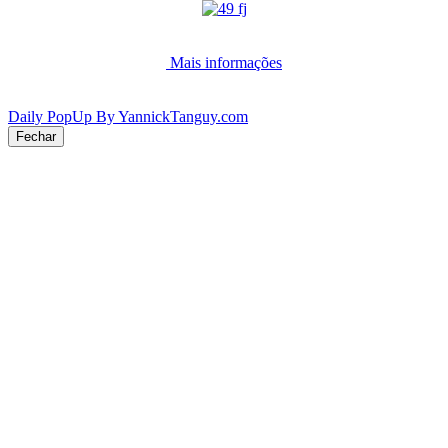
Mais informações
Daily PopUp By YannickTanguy.com