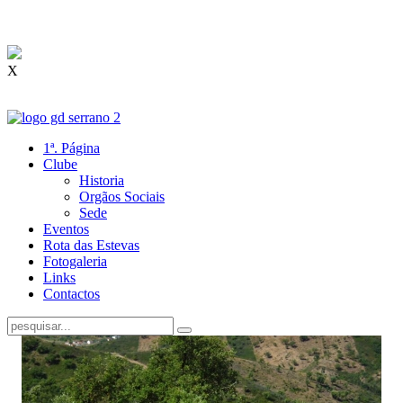
X
1ª. Página
Clube
Historia
Orgãos Sociais
Sede
Eventos
Rota das Estevas
Fotogaleria
Links
Contactos